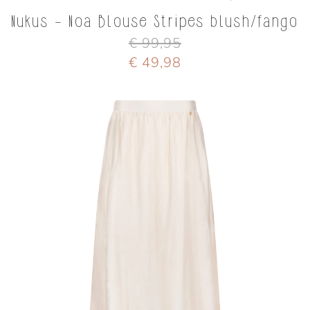
Nukus - Noa Blouse Stripes blush/fango
€ 99,95
€ 49,98