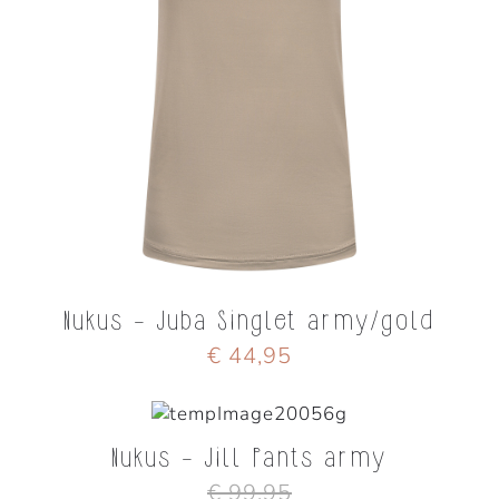
Nukus - Juba Singlet army/gold
€ 44,95
Nukus - Jill Pants army
€ 99,95