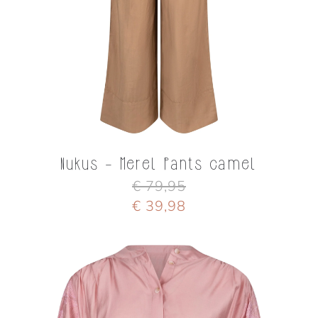
Nukus - Merel Pants camel
€ 79,95
€ 39,98