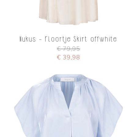
Nukus - Floortje Skirt offwhite
€ 79,95
€ 39,98