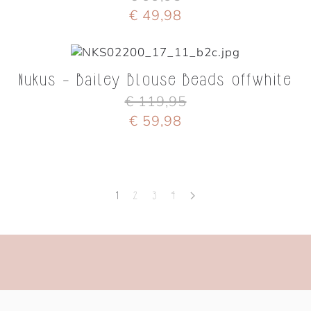
€ 49,98
Nukus - Bailey Blouse Beads offwhite
€ 119,95
€ 59,98
1
2
3
4