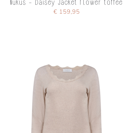
Nukus - Daisey Jacket Flower toffee
€ 159,95