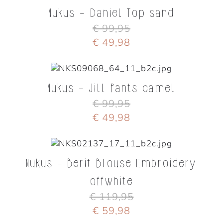
Nukus - Daniel Top sand
€ 99,95
€ 49,98
Nukus - Jill Pants camel
€ 99,95
€ 49,98
Nukus - Berit Blouse Embroidery
offwhite
€ 119,95
€ 59,98