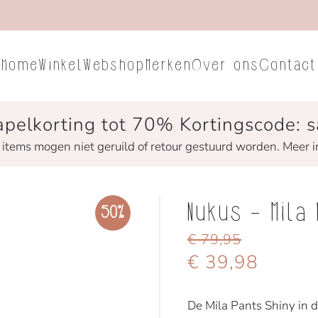
Home
Winkel
Webshop
Merken
Over ons
Contact
apelkorting tot 70% Kortingscode: s
 items mogen niet geruild of retour gestuurd worden. Meer i
Nukus - Mila
50%
€ 79,95
€ 39,98
De Mila Pants Shiny in d