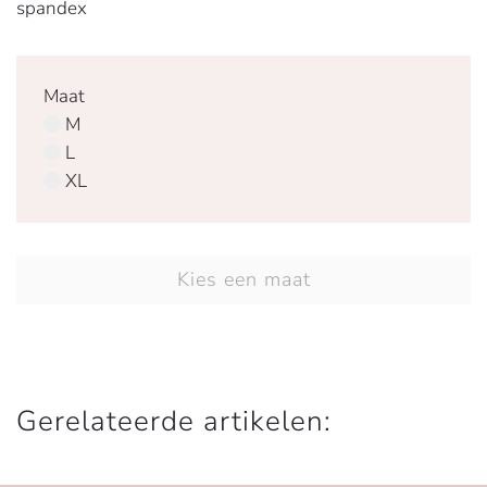
spandex
Maat
M
L
XL
Kies een maat
Gerelateerde artikelen: