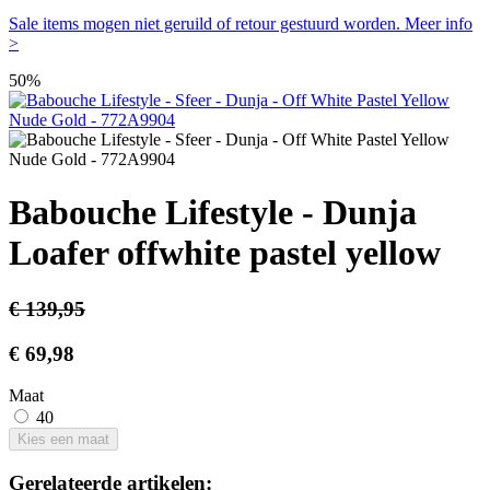
Sale items mogen niet geruild of retour gestuurd worden. Meer info
>
50%
Babouche Lifestyle - Dunja
Loafer offwhite pastel yellow
€ 139,95
€ 69,98
Maat
40
Kies een maat
Gerelateerde artikelen: