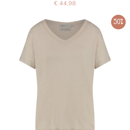
€ 44,98
50%
50%
50%