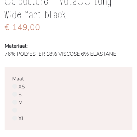
Co'couture - VolaCC Long
Wide Pant black
€ 149,00
Materiaal:
76% POLYESTER 18% VISCOSE 6% ELASTANE
Maat
XS
S
M
L
XL