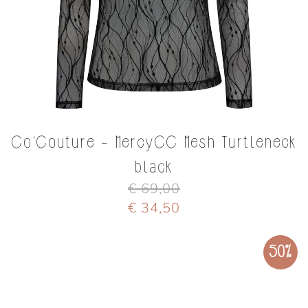
Co'Couture - MercyCC Mesh Turtleneck
black
€ 69,00
€ 34,50
50%